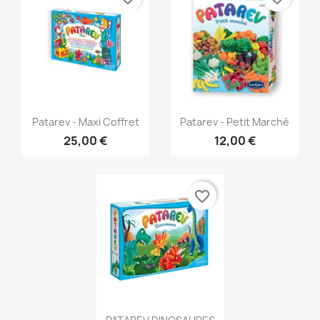
Aperçu rapide
Aperçu rapide


Patarev - Maxi Coffret
Patarev - Petit Marché
25,00 €
12,00 €
favorite_border
Aperçu rapide
