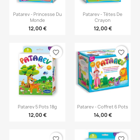
Aperçu rapide
Aperçu rapide


Patarev - Princesse Du
Patarev - Têtes De
Monde
Crayon
12,00 €
12,00 €
favorite_border
favorite_border
Aperçu rapide
Aperçu rapide


Patarev 5 Pots 18g
Patarev - Coffret 6 Pots
12,00 €
14,00 €
favorite_border
favorite_border