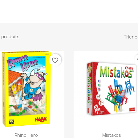
 8 produits.
Trier p
favorite_border
fa
Aperçu rapide
Aperçu rapide


Rhino Hero
Mistakos