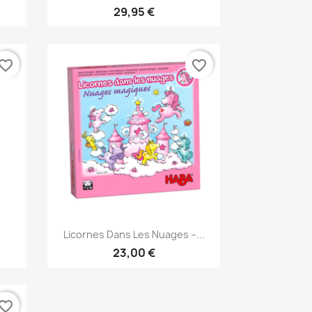
29,95 €
vorite_border
favorite_border
Aperçu rapide

Licornes Dans Les Nuages –...
23,00 €
vorite_border