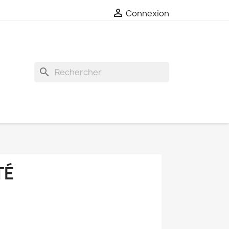

Connexion
search
TÉ