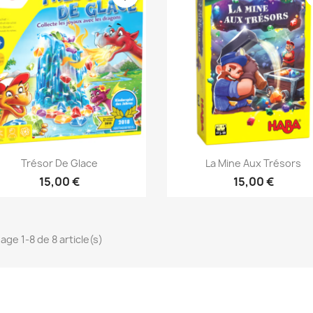
Aperçu rapide
Aperçu rapide


Trésor De Glace
La Mine Aux Trésors
15,00 €
15,00 €
age 1-8 de 8 article(s)