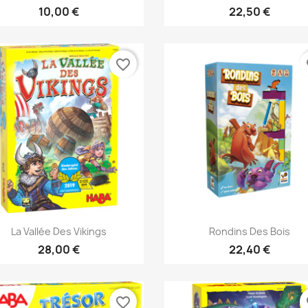
10,00 €
22,50 €
favorite_border
fa
Aperçu rapide
Aperçu rapide


La Vallée Des Vikings
Rondins Des Bois
28,00 €
22,40 €
favorite_border
fa