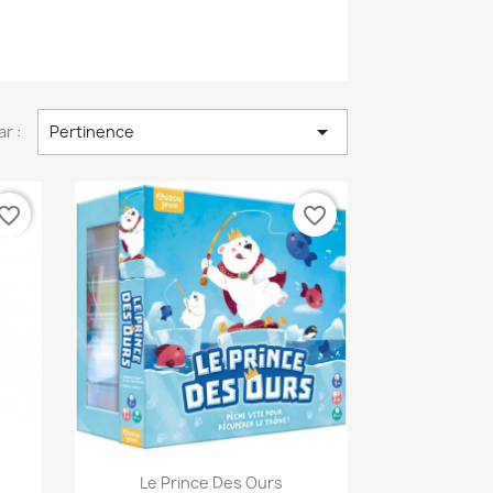

ar :
Pertinence
vorite_border
favorite_border
Aperçu rapide

Le Prince Des Ours