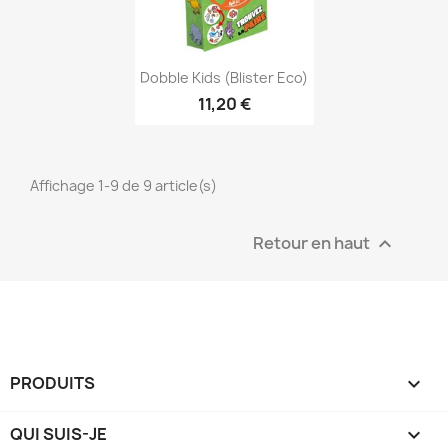
Aperçu rapide

Dobble Kids (Blister Eco)
11,20 €
Affichage 1-9 de 9 article(s)
Retour en haut

PRODUITS

QUI SUIS-JE
