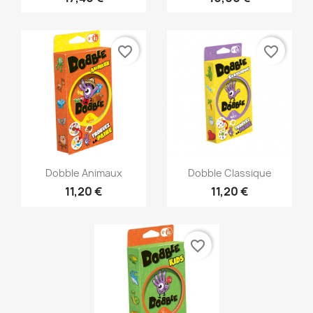
favorite_border
favorite_border
Aperçu rapide
Aperçu rapide


Dobble Animaux
Dobble Classique
11,20 €
11,20 €
favorite_border