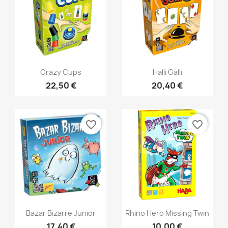
Aperçu rapide
Aperçu rapide


Crazy Cups
Halli Galli
22,50 €
20,40 €
favorite_border
favorite_border
Aperçu rapide
Aperçu rapide


Bazar Bizarre Junior
Rhino Hero Missing Twin
17,40 €
10,00 €