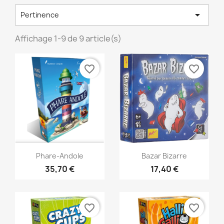

Pertinence
Affichage 1-9 de 9 article(s)
favorite_border
favorite_border
Aperçu rapide
Aperçu rapide


Phare-Andole
Bazar Bizarre
35,70 €
17,40 €
favorite_border
favorite_border