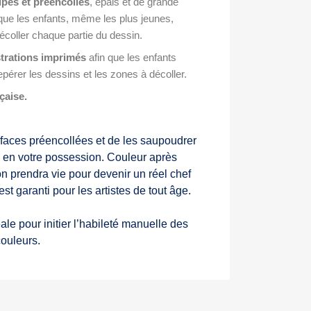
pés et préencollés
, épais et de grande
r que les enfants, même les plus jeunes,
écoller chaque partie du dessin.
strations imprimés
afin que les enfants
epérer les dessins et les zones à décoller.
çaise.
surfaces préencollées et de les saupoudrer
s en votre possession. Couleur après
on prendra vie pour devenir un réel chef
est garanti pour les artistes de tout âge.
ale pour initier l’habileté manuelle des
couleurs.