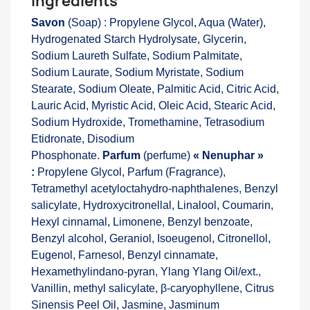
Ingrédients
Savon
(Soap) : Propylene Glycol, Aqua (Water),
Hydrogenated Starch Hydrolysate, Glycerin,
Sodium Laureth Sulfate, Sodium Palmitate,
Sodium Laurate, Sodium Myristate, Sodium
Stearate, Sodium Oleate, Palmitic Acid, Citric Acid,
Lauric Acid, Myristic Acid, Oleic Acid, Stearic Acid,
Sodium Hydroxide, Tromethamine, Tetrasodium
Etidronate, Disodium
Phosphonate.
Parfum
(perfume)
« Nenuphar »
:
Propylene Glycol, Parfum (Fragrance),
Tetramethyl acetyloctahydro-naphthalenes, Benzyl
salicylate, Hydroxycitronellal, Linalool, Coumarin,
Hexyl cinnamal, Limonene, Benzyl benzoate,
Benzyl alcohol, Geraniol, Isoeugenol, Citronellol,
Eugenol, Farnesol, Benzyl cinnamate,
Hexamethylindano-pyran, Ylang Ylang Oil/ext.,
Vanillin, methyl salicylate, β-caryophyllene, Citrus
Sinensis Peel Oil, Jasmine, Jasminum