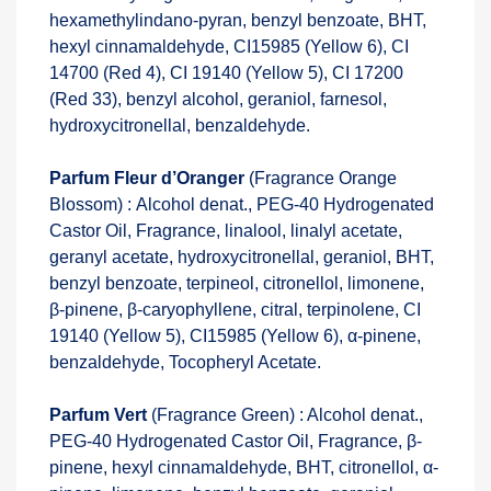
hexamethylindano-pyran, benzyl benzoate, BHT,
hexyl cinnamaldehyde, CI15985 (Yellow 6), CI
14700 (Red 4), CI 19140 (Yellow 5), CI 17200
(Red 33), benzyl alcohol, geraniol, farnesol,
hydroxycitronellal, benzaldehyde.
Parfum Fleur d’Oranger
(Fragrance Orange
Blossom) : Alcohol denat., PEG-40 Hydrogenated
Castor Oil, Fragrance, linalool, linalyl acetate,
geranyl acetate, hydroxycitronellal, geraniol, BHT,
benzyl benzoate, terpineol, citronellol, limonene,
β-pinene, β-caryophyllene, citral, terpinolene, CI
19140 (Yellow 5), CI15985 (Yellow 6), α-pinene,
benzaldehyde, Tocopheryl Acetate.
Parfum Vert
(Fragrance Green) : Alcohol denat.,
PEG-40 Hydrogenated Castor Oil, Fragrance, β-
pinene, hexyl cinnamaldehyde, BHT, citronellol, α-