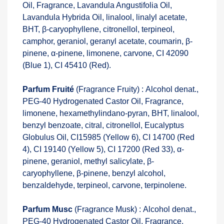
Oil, Fragrance, Lavandula Angustifolia Oil,
Lavandula Hybrida Oil, linalool, linalyl acetate,
BHT, β-caryophyllene, citronellol, terpineol,
camphor, geraniol, geranyl acetate, coumarin, β-
pinene, α-pinene, limonene, carvone, CI 42090
(Blue 1), CI 45410 (Red).
Parfum Fruité
(Fragrance Fruity) : Alcohol denat.,
PEG-40 Hydrogenated Castor Oil, Fragrance,
limonene, hexamethylindano-pyran, BHT, linalool,
benzyl benzoate, citral, citronellol, Eucalyptus
Globulus Oil, CI15985 (Yellow 6), CI 14700 (Red
4), CI 19140 (Yellow 5), CI 17200 (Red 33), α-
pinene, geraniol, methyl salicylate, β-
caryophyllene, β-pinene, benzyl alcohol,
benzaldehyde, terpineol, carvone, terpinolene.
Parfum Musc
(Fragrance Musk) : Alcohol denat.,
PEG-40 Hydrogenated Castor Oil, Fragrance,