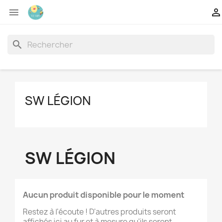


search
SW LÉGION
SW LÉGION
Aucun produit disponible pour le moment
Restez à l'écoute ! D'autres produits seront
affichés ici au fur et à mesure qu'ils seront