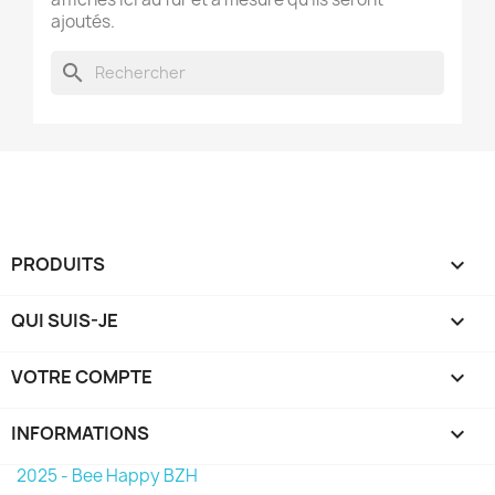
ajoutés.
search
PRODUITS

QUI SUIS-JE

VOTRE COMPTE

INFORMATIONS
keyboard_arrow_down
2025 - Bee Happy BZH