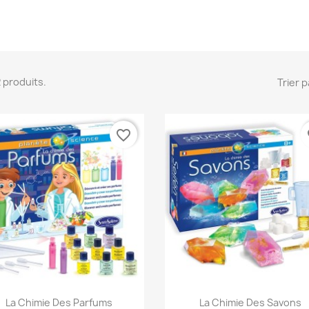
 2 produits.
Trier p
favorite_border
fa
Aperçu rapide
Aperçu rapide


La Chimie Des Parfums
La Chimie Des Savons