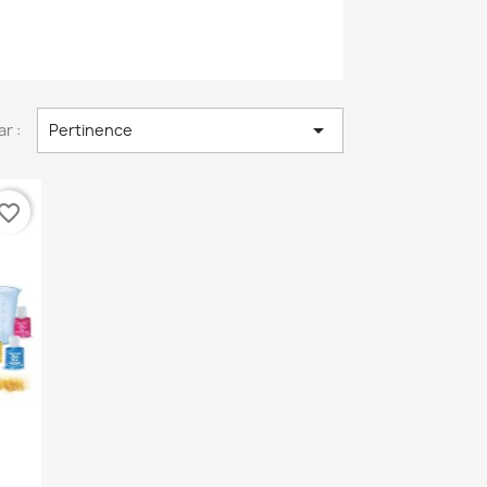

ar :
Pertinence
vorite_border