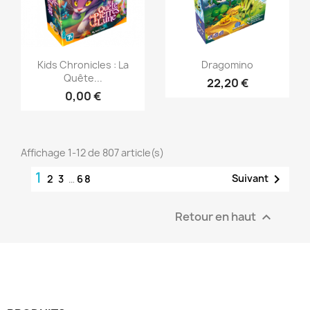
Aperçu rapide
Aperçu rapide


Kids Chronicles : La
Dragomino
Quête...
22,20 €
0,00 €
Affichage 1-12 de 807 article(s)
1

Suivant
2
3
…
68
Retour en haut
