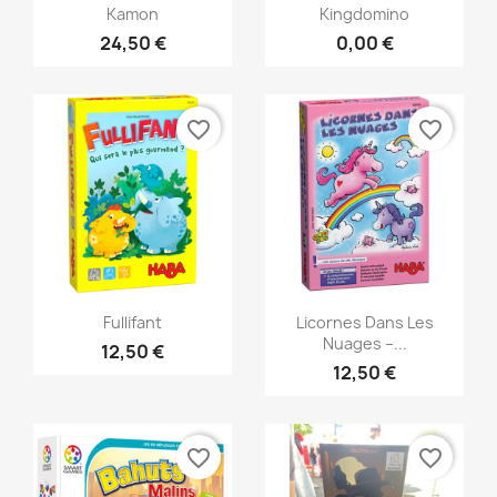
Aperçu rapide
Aperçu rapide


Kamon
Kingdomino
24,50 €
0,00 €
favorite_border
favorite_border
Aperçu rapide
Aperçu rapide


Fullifant
Licornes Dans Les
Nuages –...
12,50 €
12,50 €
favorite_border
favorite_border