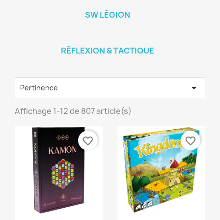
SW LÉGION
RÉFLEXION & TACTIQUE

Pertinence
Affichage 1-12 de 807 article(s)
favorite_border
favorite_border