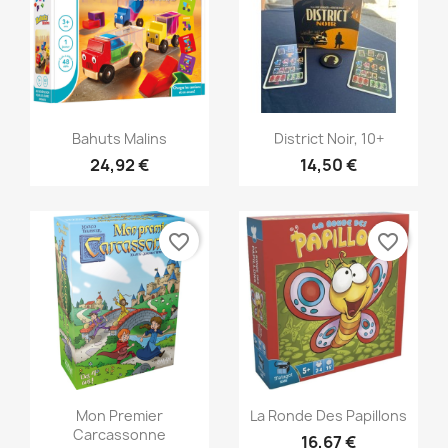
Aperçu rapide
Aperçu rapide


Bahuts Malins
District Noir, 10+
24,92 €
14,50 €
favorite_border
favorite_border
Aperçu rapide
Aperçu rapide


Mon Premier
La Ronde Des Papillons
Carcassonne
16,67 €