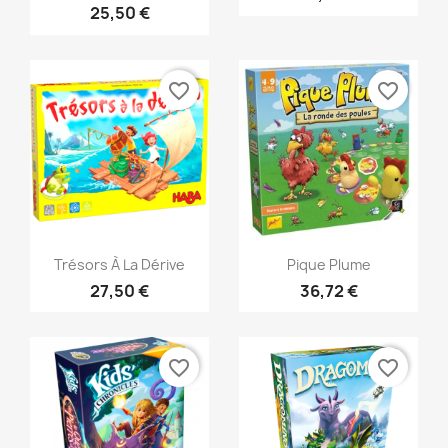
25,50 €
favorite_border
favorite_border
Aperçu rapide
Aperçu rapide


Trésors À La Dérive
Pique Plume
27,50 €
36,72 €
favorite_border
favorite_border